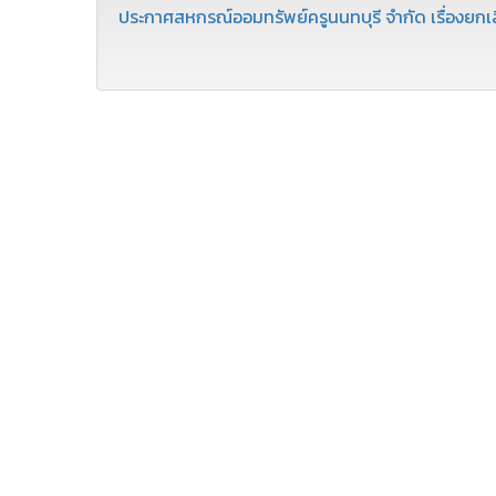
ประกาศสหกรณ์ออมทรัพย์ครูนนทบุรี จำกัด เรื่องยกเล