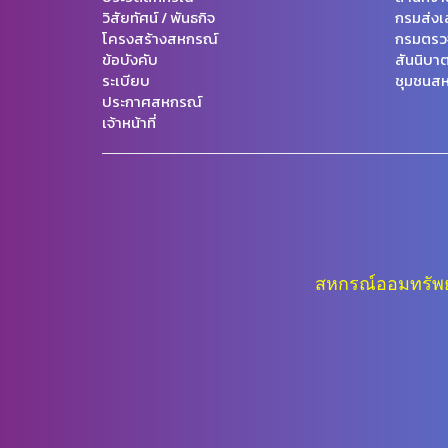
วิสัยทัศน์ / พันธกิจ
กรมส่งเ
โครงสร้างสหกรณ์
กรมตรว
ข้อบังคับ
สันนิบา
ระเบียบ
ชุมชนสห
ประกาศสหกรณ์
เจ้าหน้าที่
สหกรณ์ออมทรัพย์