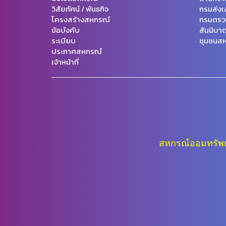
วิสัยทัศน์ / พันธกิจ
กรมส่งเ
โครงสร้างสหกรณ์
กรมตรว
ข้อบังคับ
สันนิบา
ระเบียบ
ชุมชนสห
ประกาศสหกรณ์
เจ้าหน้าที่
สหกรณ์ออมทรัพย์