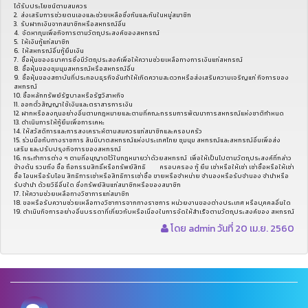
ได้รับประโยชน์ตามสมควร
2. ส่งเสริมการช่วยตนเองและช่วยเหลือซึ่งกันและกันในหมู่สมาชิก
3. รับฝากเงินจากสมาชิกหรือสหกรณ์อื่น
4. จัดหาทุนเพื่อกิจการตามวัตถุประสงค์ของสหกรณ์
5. ให้เงินกู้แก่สมาชิก
6. ให้สหกรณ์อื่นกู้ยืมเงิน
7. ซื้อหุ้นของธนาคารซึ่งมีวัตถุประสงค์เพื่อให้ความช่วยเหลือทางการเงินแก่สหกรณ์
8. ซื้อหุ้นของชุมนุมสหกรณ์หรือสหกรณ์อื่น
9. ซื้อหุ้นของสถาบันที่ประกอบธุรกิจอันทำให้เกิดความสะดวกหรือส่งเสริมความเจริญแก่ กิจการของ
สหกรณ์
10. ซื้อหลักทรัพย์รัฐบาลหรือรัฐวิสาหกิจ
11. ออกตั๋วสัญญาใช้เงินและตราสารการเงิน
12. ฝากหรือลงทุนอย่างอื่นตามกฎหมายและตามที่คณะกรรมการพัฒนาการสหกรณ์แห่งชาติกำหนด
13. ดำเนินการให้กู้ยืมเพื่อการเคหะ
14. ให้สวัสดิการและการสงเคราะห์ตามสมควรแก่สมาชิกและครอบครัว
15. ร่วมมือกับทางราชการ สันนิบาตสหกรณ์แห่งประเทศไทย ชุมนุม สหกรณ์และสหกรณ์อื่นเพื่อส่ง
เสริม และปรับปรุงกิจการของสหกรณ์
16. กระทำการต่าง ๆ ตามที่อนุญาตไว้ในกฎหมายว่าด้วยสหกรณ์ เพื่อให้เป็นไปตามวัตถุประสงค์ที่กล่าว
ข้างต้น รวมถึง ซื้อ ถือกรรมสิทธิ์หรือทรัพย์สิทธิ ครอบครอง กู้ ยืม เช่าหรือให้เช่า เช่าซื้อหรือให้เช่า
ซื้อ โอนหรือรับโอน สิทธิการเช่าหรือสิทธิการเช่าซื้อ ขายหรือจำหน่าย จำนองหรือรับจำนอง จำนำหรือ
รับจำนำ ด้วยวิธีอื่นใด ซึ่งทรัพย์สินแก่สมาชิกหรือของสมาชิก
17. ให้ความช่วยเหลือทางวิชาการแก่สมาชิก
18. ขอหรือรับความช่วยเหลือทางวิชาการจากทางราชการ หน่วยงานของต่างประเทศ หรือบุคคลอื่นใด
19. ดำเนินกิจการอย่างอื่นบรรดาที่เกี่ยวกับหรือเนื่องในการจัดให้สำเร็จตามวัตถุประสงค์ของ สหกรณ์
โดย admin วันที่ 20 เม.ย. 2560