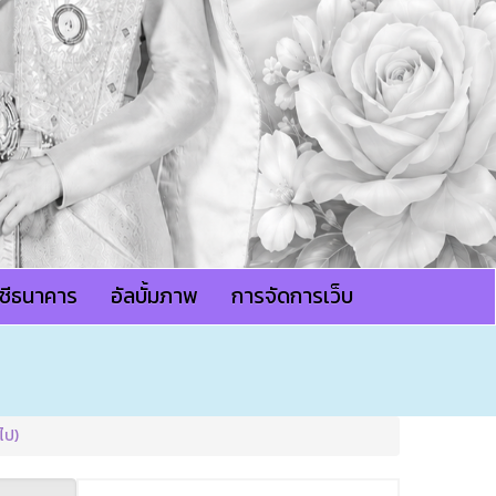
ญชีธนาคาร
อัลบั้มภาพ
การจัดการเว็บ
ไป)