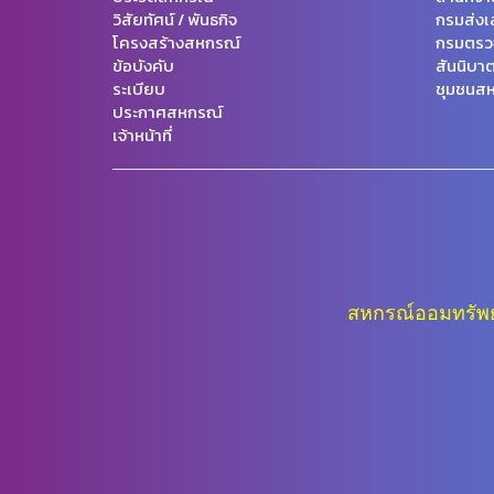
วิสัยทัศน์ / พันธกิจ
กรมส่งเ
โครงสร้างสหกรณ์
กรมตรว
ข้อบังคับ
สันนิบา
ระเบียบ
ชุมชนสห
ประกาศสหกรณ์
เจ้าหน้าที่
สหกรณ์ออมทรัพย์