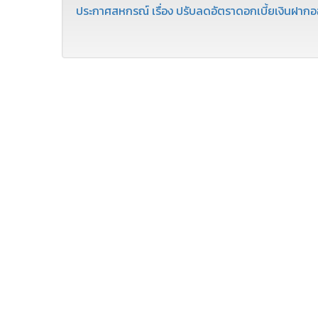
ประกาศสหกรณ์ เรื่อง ปรับลดอัตราดอกเบี้ยเงินฝากออ