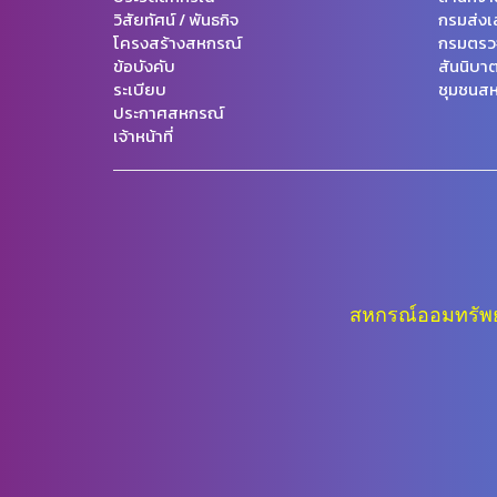
วิสัยทัศน์ / พันธกิจ
กรมส่งเ
โครงสร้างสหกรณ์
กรมตรว
ข้อบังคับ
สันนิบา
ระเบียบ
ชุมชนสห
ประกาศสหกรณ์
เจ้าหน้าที่
สหกรณ์ออมทรัพย์