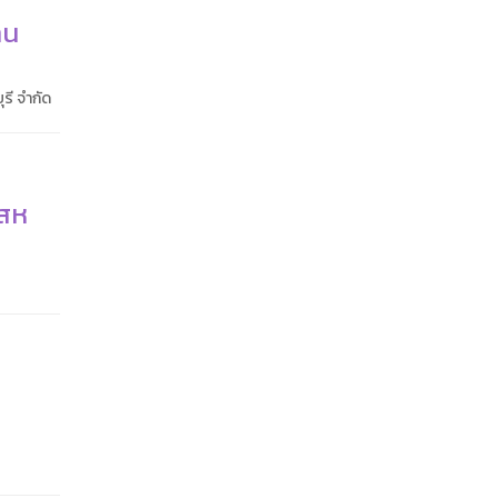
าน
รี จำกัด
่สห